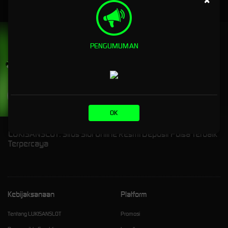
×
FORTUNE GEMS 500
DJ BOOM BOOM
GATES OF OLYMPUS 1000
MAHJONG WAYS
UNDUH
LUKISANSLOT APP
PENGUMUMAN
Nikmati berbagai permainan dalam satu
genggaman
UNDUH
PANDUAN INSTALASI
OK
LUKISANSLOT: Situs Slot Online Resmi Deposit Pulsa Terbaik
Terpercaya
Kebijaksanaan
Platform
Tentang LUKISANSLOT
Promosi