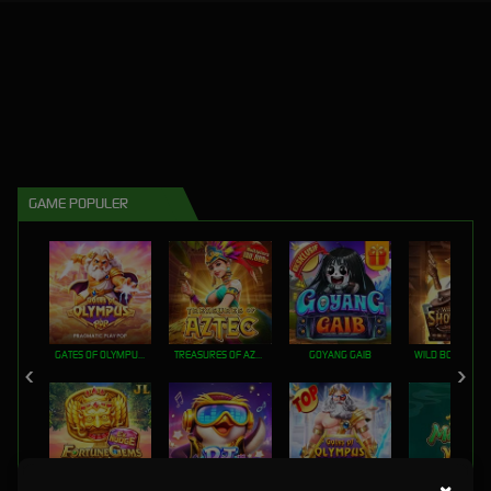
GAME POPULER
GATES OF OLYMPUS POP
TREASURES OF AZTEC
GOYANG GAIB